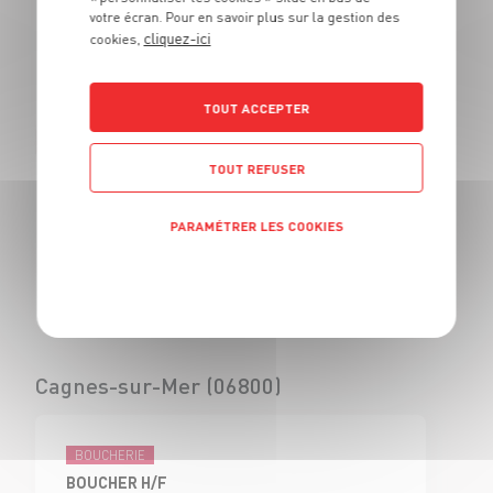
votre écran. Pour en savoir plus sur la gestion des
BOUCHER - H/F
cliquez-ici
cookies,
CDI
Civrieux d'Azergues
(69)
TOUT ACCEPTER
TOUT REFUSER
BOUCHERIE
VENDEUR BOUCHERIE - H/F
PARAMÉTRER LES COOKIES
CDI
Civrieux d'Azergues
Politique de confidentialité
(69)
Cagnes-sur-Mer (06800)
BOUCHERIE
BOUCHER H/F