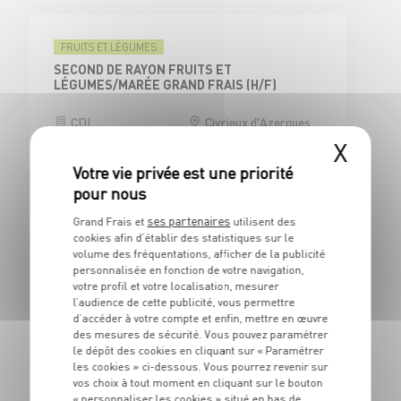
FRUITS ET LÉGUMES
SECOND DE RAYON FRUITS ET
LÉGUMES/MARÉE GRAND FRAIS (H/F)
CDI
Civrieux d'Azergues
(69)
X
ses partenaires
Grand Frais et
utilisent des
CAISSE
cookies afin d’établir des statistiques sur le
CAISSIER CENTRAL / ADJOINT
volume des fréquentations, afficher de la publicité
RESPONSABLE DE CAISSE - H/F
personnalisée en fonction de votre navigation,
votre profil et votre localisation, mesurer
CDI
Civrieux d'Azergues
l’audience de cette publicité, vous permettre
(69)
d’accéder à votre compte et enfin, mettre en œuvre
des mesures de sécurité. Vous pouvez paramétrer
le dépôt des cookies en cliquant sur « Paramétrer
les cookies » ci-dessous. Vous pourrez revenir sur
vos choix à tout moment en cliquant sur le bouton
BOUCHERIE
« personnaliser les cookies » situé en bas de