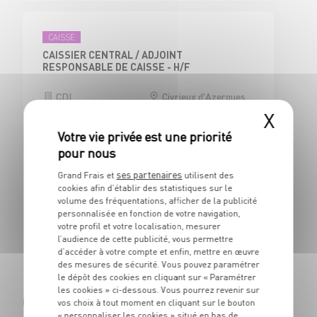
CAISSE
CAISSIER CENTRAL / ADJOINT
RESPONSABLE DE CAISSE - H/F
CDI
Civrieux d'Azergues
(69)
X
ses partenaires
Grand Frais et
utilisent des
BOUCHERIE
cookies afin d’établir des statistiques sur le
BOUCHER - H/F
volume des fréquentations, afficher de la publicité
personnalisée en fonction de votre navigation,
CDI
Civrieux d'Azergues
votre profil et votre localisation, mesurer
(69)
l’audience de cette publicité, vous permettre
d’accéder à votre compte et enfin, mettre en œuvre
des mesures de sécurité. Vous pouvez paramétrer
le dépôt des cookies en cliquant sur « Paramétrer
les cookies » ci-dessous. Vous pourrez revenir sur
Cagnes-sur-Mer (06800)
vos choix à tout moment en cliquant sur le bouton
« personnaliser les cookies » situé en bas de