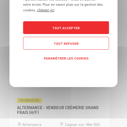
votre écran. Pour en savoir plus sur la gestion des
cliquez-ici
cookies,
BOUCHERIE
BOUCHER H/F
TOUT ACCEPTER
CDI
Cagnes-sur-Mer (06)
TOUT REFUSER
BOUCHERIE
PARAMÉTRER LES COOKIES
CAP BOUCHER H/F - H/F
Politique de confidentialité
Alternance
Cagnes-sur-Mer (06)
FROMAGERIE
ALTERNANCE - VENDEUR CRÈMERIE GRAND
FRAIS (H/F)
Alternance
Cagnes-sur-Mer (06)