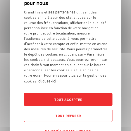
ses partenaires
Grand Frais et
utilisent des
86 OFFRES
cookies afin d’établir des statistiques sur le
volume des fréquentations, afficher de la publicité
personnalisée en fonction de votre navigation,
EN VENDEUR SPÉCIALISÉ CRÉMERIE
votre profil et votre localisation, mesurer
l’audience de cette publicité, vous permettre
d’accéder à votre compte et enfin, mettre en œuvre
des mesures de sécurité. Vous pouvez paramétrer
FROMAGERIE
le dépôt des cookies en cliquant sur « Paramétrer
les cookies » ci-dessous. Vous pourrez revenir sur
Alternance - Vendeur crèmerie (H/F) - Grand frais
vos choix à tout moment en cliquant sur le bouton
« personnaliser les cookies » situé en bas de
votre écran. Pour en savoir plus sur la gestion des
Alternance
Aytré (17)
cliquez-ici
cookies,
TOUT ACCEPTER
FROMAGERIE
ALTERNANCE - Vendeur crèmerie Grand frais (H/F)
TOUT REFUSER
Alternance
Argonay (74)
PARAMÉTRER LES COOKIES