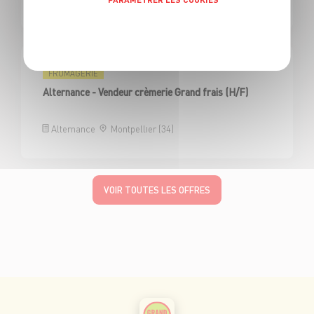
Politique de confidentialité
FROMAGERIE
Alternance - Vendeur crèmerie Grand frais (H/F)
Alternance
Montpellier (34)
VOIR TOUTES LES OFFRES