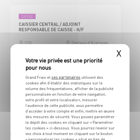
CAISSE
CAISSIER CENTRAL / ADJOINT
RESPONSABLE DE CAISSE - H/F
CDI
Civrieux d'Azergues
(69)
X
ses partenaires
Grand Frais et
utilisent des
BOUCHERIE
cookies afin d’établir des statistiques sur le
BOUCHER - H/F
volume des fréquentations, afficher de la publicité
personnalisée en fonction de votre navigation,
CDI
Civrieux d'Azergues
votre profil et votre localisation, mesurer
(69)
l’audience de cette publicité, vous permettre
d’accéder à votre compte et enfin, mettre en œuvre
des mesures de sécurité. Vous pouvez paramétrer
le dépôt des cookies en cliquant sur « Paramétrer
les cookies » ci-dessous. Vous pourrez revenir sur
Cagnes-sur-Mer (06800)
vos choix à tout moment en cliquant sur le bouton
« personnaliser les cookies » situé en bas de