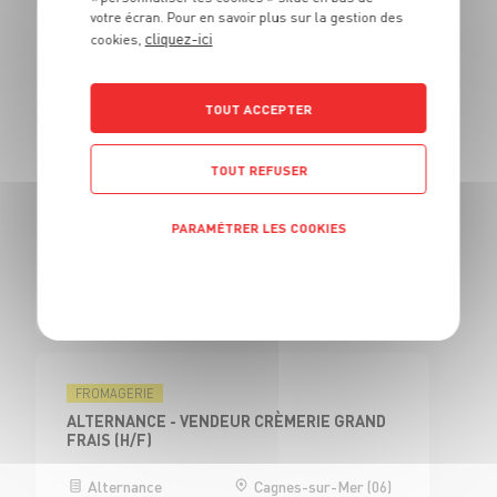
votre écran. Pour en savoir plus sur la gestion des
cliquez-ici
cookies,
BOUCHERIE
BOUCHER H/F
TOUT ACCEPTER
CDI
Cagnes-sur-Mer (06)
TOUT REFUSER
BOUCHERIE
PARAMÉTRER LES COOKIES
CAP BOUCHER H/F - H/F
Politique de confidentialité
Alternance
Cagnes-sur-Mer (06)
FROMAGERIE
ALTERNANCE - VENDEUR CRÈMERIE GRAND
FRAIS (H/F)
Alternance
Cagnes-sur-Mer (06)