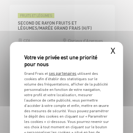
FRUITS ET LÉGUMES
SECOND DE RAYON FRUITS ET
LÉGUMES/MARÉE GRAND FRAIS (H/F)
CDI
Civrieux d'Azergues
(69)
X
ses partenaires
Grand Frais et
utilisent des
CAISSE
cookies afin d’établir des statistiques sur le
CAISSIER CENTRAL / ADJOINT
volume des fréquentations, afficher de la publicité
RESPONSABLE DE CAISSE - H/F
personnalisée en fonction de votre navigation,
votre profil et votre localisation, mesurer
CDI
Civrieux d'Azergues
l’audience de cette publicité, vous permettre
(69)
d’accéder à votre compte et enfin, mettre en œuvre
des mesures de sécurité. Vous pouvez paramétrer
le dépôt des cookies en cliquant sur « Paramétrer
les cookies » ci-dessous. Vous pourrez revenir sur
vos choix à tout moment en cliquant sur le bouton
BOUCHERIE
« personnaliser les cookies » situé en bas de