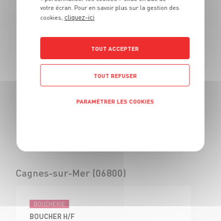
votre écran. Pour en savoir plus sur la gestion des
BOUCHER - H/F
cliquez-ici
cookies,
CDI
Civrieux d'Azergues
(69)
TOUT ACCEPTER
TOUT REFUSER
BOUCHERIE
VENDEUR BOUCHERIE - H/F
PARAMÉTRER LES COOKIES
CDI
Civrieux d'Azergues
Politique de confidentialité
(69)
Cagnes-sur-Mer (06800)
BOUCHERIE
BOUCHER H/F