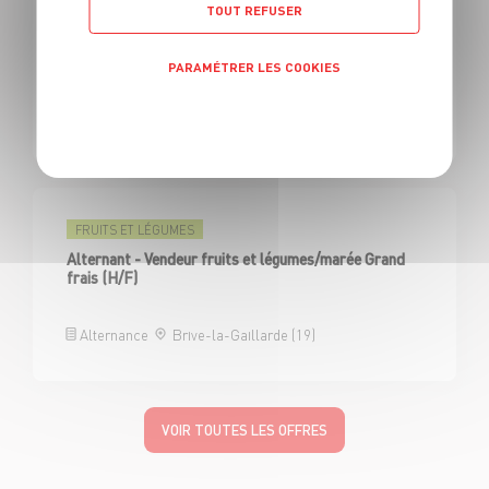
TOUT REFUSER
FRUITS ET LÉGUMES
Alternant - Vendeur fruits et légumes/marée Grand
frais (H/F)
PARAMÉTRER LES COOKIES
Politique de confidentialité
Alternance
Aurillac (15)
FRUITS ET LÉGUMES
Alternant - Vendeur fruits et légumes/marée Grand
frais (H/F)
Alternance
Brive-la-Gaillarde (19)
VOIR TOUTES LES OFFRES