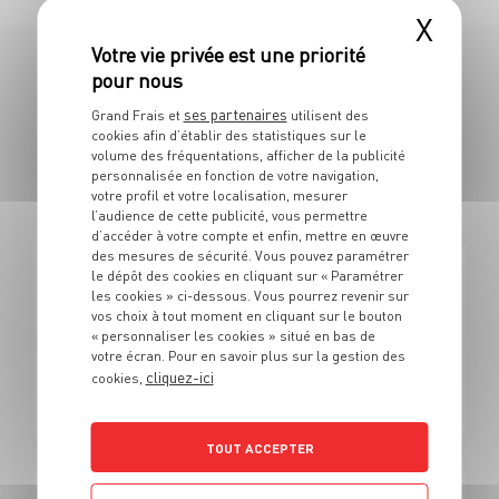
X
109 OFFRES
ses partenaires
Grand Frais et
utilisent des
cookies afin d’établir des statistiques sur le
EN VENDEUR SPÉCIALISÉ EN F&L /
volume des fréquentations, afficher de la publicité
personnalisée en fonction de votre navigation,
POISSON
votre profil et votre localisation, mesurer
l’audience de cette publicité, vous permettre
d’accéder à votre compte et enfin, mettre en œuvre
des mesures de sécurité. Vous pouvez paramétrer
le dépôt des cookies en cliquant sur « Paramétrer
FRUITS ET LÉGUMES
les cookies » ci-dessous. Vous pourrez revenir sur
Alternance - Vendeur fruits et légumes/marée Grand
vos choix à tout moment en cliquant sur le bouton
frais (H/F)
« personnaliser les cookies » situé en bas de
votre écran. Pour en savoir plus sur la gestion des
cliquez-ici
cookies,
Alternance
Limoges (87)
TOUT ACCEPTER