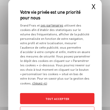
X
109 OFFRES
ses partenaires
Grand Frais et
utilisent des
cookies afin d’établir des statistiques sur le
EN VENDEUR SPÉCIALISÉ EN F&L /
volume des fréquentations, afficher de la publicité
personnalisée en fonction de votre navigation,
POISSON
votre profil et votre localisation, mesurer
l’audience de cette publicité, vous permettre
d’accéder à votre compte et enfin, mettre en œuvre
des mesures de sécurité. Vous pouvez paramétrer
le dépôt des cookies en cliquant sur « Paramétrer
FRUITS ET LÉGUMES
les cookies » ci-dessous. Vous pourrez revenir sur
Alternance - Vendeur fruits et légumes/marée Grand
vos choix à tout moment en cliquant sur le bouton
frais (H/F)
« personnaliser les cookies » situé en bas de
votre écran. Pour en savoir plus sur la gestion des
cliquez-ici
cookies,
Alternance
Limoges (87)
TOUT ACCEPTER