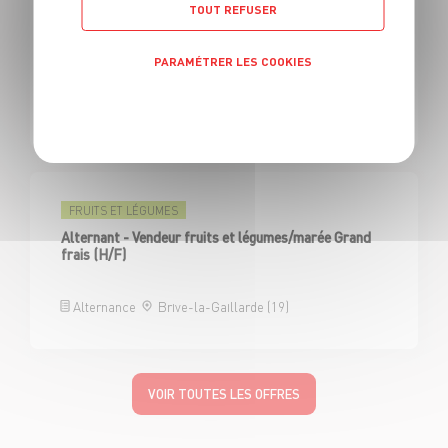
TOUT REFUSER
FRUITS ET LÉGUMES
Alternant - Vendeur fruits et légumes/marée Grand
frais (H/F)
PARAMÉTRER LES COOKIES
Politique de confidentialité
Alternance
Aurillac (15)
FRUITS ET LÉGUMES
Alternant - Vendeur fruits et légumes/marée Grand
frais (H/F)
Alternance
Brive-la-Gaillarde (19)
VOIR TOUTES LES OFFRES