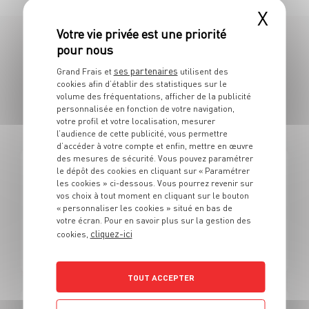
X
109 OFFRES
ses partenaires
Grand Frais et
utilisent des
cookies afin d’établir des statistiques sur le
EN VENDEUR SPÉCIALISÉ EN F&L /
volume des fréquentations, afficher de la publicité
personnalisée en fonction de votre navigation,
POISSON
votre profil et votre localisation, mesurer
l’audience de cette publicité, vous permettre
d’accéder à votre compte et enfin, mettre en œuvre
des mesures de sécurité. Vous pouvez paramétrer
le dépôt des cookies en cliquant sur « Paramétrer
FRUITS ET LÉGUMES
les cookies » ci-dessous. Vous pourrez revenir sur
Alternance - Vendeur fruits et légumes/marée Grand
vos choix à tout moment en cliquant sur le bouton
frais (H/F)
« personnaliser les cookies » situé en bas de
votre écran. Pour en savoir plus sur la gestion des
cliquez-ici
cookies,
Alternance
Limoges (87)
TOUT ACCEPTER