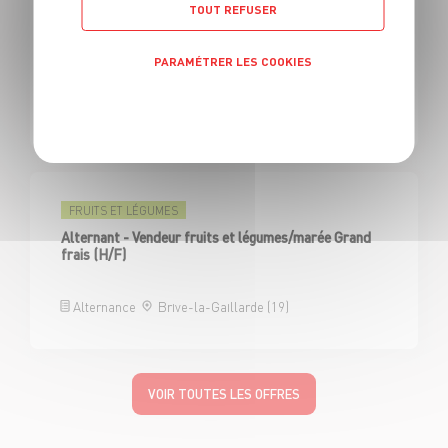
TOUT REFUSER
FRUITS ET LÉGUMES
Alternant - Vendeur fruits et légumes/marée Grand
frais (H/F)
PARAMÉTRER LES COOKIES
Politique de confidentialité
Alternance
Aurillac (15)
FRUITS ET LÉGUMES
Alternant - Vendeur fruits et légumes/marée Grand
frais (H/F)
Alternance
Brive-la-Gaillarde (19)
VOIR TOUTES LES OFFRES