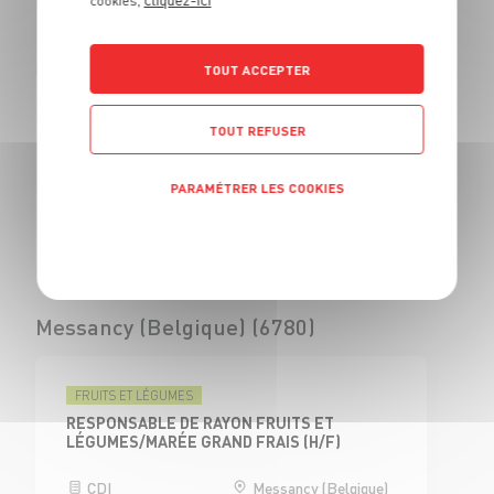
cookies,
Morschwiller-le-Bas (68790)
TOUT ACCEPTER
FRUITS ET LÉGUMES
TOUT REFUSER
RESPONSABLE DE RAYON FRUITS ET
LÉGUMES/MARÉE GRAND FRAIS (H/F)
PARAMÉTRER LES COOKIES
CDI
Morschwiller-le-Bas
(68)
Politique de confidentialité
Messancy (Belgique) (6780)
FRUITS ET LÉGUMES
RESPONSABLE DE RAYON FRUITS ET
LÉGUMES/MARÉE GRAND FRAIS (H/F)
CDI
Messancy (Belgique)