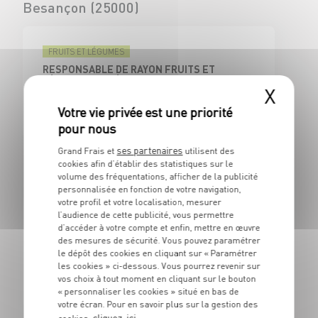
Besançon (25000)
FRUITS ET LÉGUMES
RESPONSABLE DE RAYON FRUITS ET
LÉGUMES/MARÉE GRAND FRAIS (H/F)
X
CDI
Besançon (25)
ses partenaires
Grand Frais et
utilisent des
cookies afin d’établir des statistiques sur le
Bourges (18000)
volume des fréquentations, afficher de la publicité
personnalisée en fonction de votre navigation,
votre profil et votre localisation, mesurer
l’audience de cette publicité, vous permettre
FRUITS ET LÉGUMES
d’accéder à votre compte et enfin, mettre en œuvre
RESPONSABLE DE RAYON FRUITS ET
des mesures de sécurité. Vous pouvez paramétrer
LÉGUMES/MARÉE GRAND FRAIS (H/F)
le dépôt des cookies en cliquant sur « Paramétrer
les cookies » ci-dessous. Vous pourrez revenir sur
vos choix à tout moment en cliquant sur le bouton
CDI
Bourges (18)
« personnaliser les cookies » situé en bas de
votre écran. Pour en savoir plus sur la gestion des
cliquez-ici