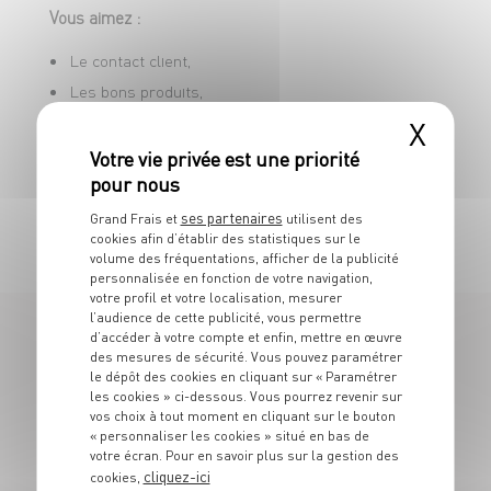
Vous aimez :
Le contact client,
Les bons produits,
Le travail en équipe.
X
Vous vous reconnaissez dans cette offre ? Postulez
et rejoignez une entreprise offrant de belles
ses partenaires
Grand Frais et
utilisent des
cookies afin d’établir des statistiques sur le
perspectives d’évolution !
volume des fréquentations, afficher de la publicité
personnalisée en fonction de votre navigation,
votre profil et votre localisation, mesurer
l’audience de cette publicité, vous permettre
d’accéder à votre compte et enfin, mettre en œuvre
des mesures de sécurité. Vous pouvez paramétrer
11 OFFRES
le dépôt des cookies en cliquant sur « Paramétrer
les cookies » ci-dessous. Vous pourrez revenir sur
EN SECOND/ADJOINT DE RAYON
vos choix à tout moment en cliquant sur le bouton
« personnaliser les cookies » situé en bas de
CRÉMERIE
votre écran. Pour en savoir plus sur la gestion des
cliquez-ici
cookies,