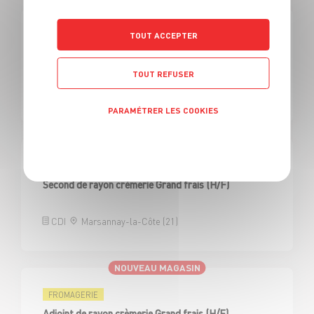
NOUVEAU MAGASIN
TOUT ACCEPTER
FROMAGERIE
Adjoint de rayon crèmerie Grand frais (H/F)
TOUT REFUSER
CDI
La Trinité (06)
PARAMÉTRER LES COOKIES
Politique de confidentialité
FROMAGERIE
Second de rayon crèmerie Grand frais (H/F)
CDI
Marsannay-la-Côte (21)
NOUVEAU MAGASIN
FROMAGERIE
Adjoint de rayon crèmerie Grand frais (H/F)