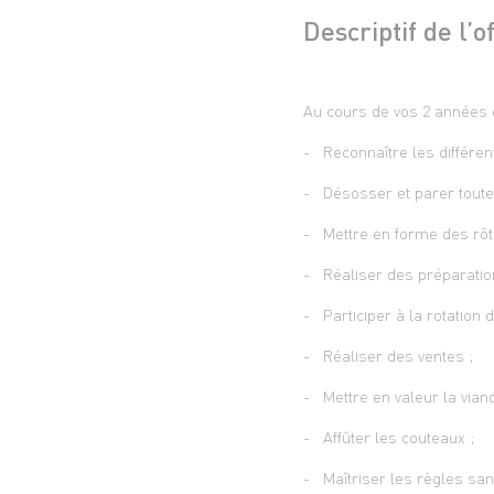
Descriptif de l’o
Au cours de vos 2 années 
- Reconnaître les différen
- Désosser et parer toutes
- Mettre en forme des rôtis
- Réaliser des préparation
- Participer à la rotation 
- Réaliser des ventes ;
- Mettre en valeur la viand
- Affûter les couteaux ;
- Maîtriser les règles sanit