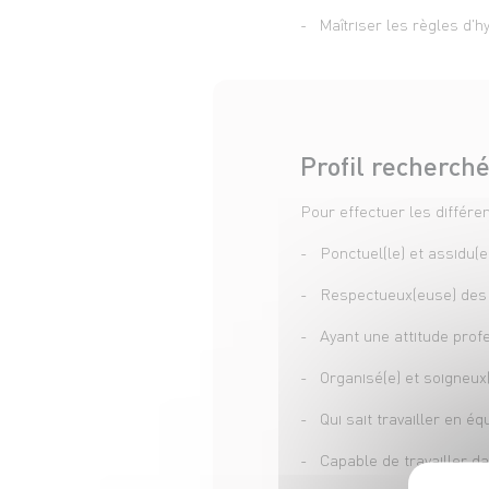
- Maîtriser les règles d'hy
Profil recherch
Pour effectuer les différe
- Ponctuel(le) et assidu(e
- Respectueux(euse) des r
- Ayant une attitude profe
- Organisé(e) et soigneux(
- Qui sait travailler en 
- Capable de travailler d