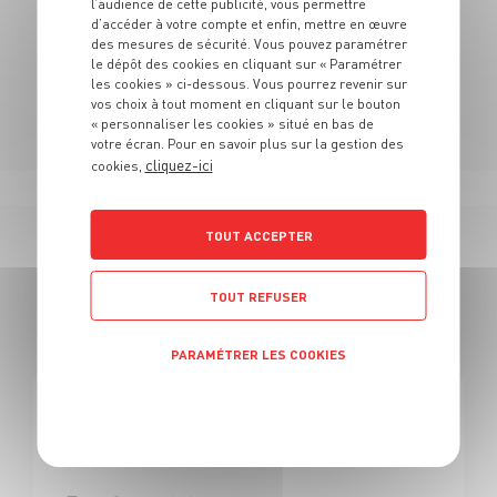
l’audience de cette publicité, vous permettre
N'hésitez pas à vous rendre au sein de nos rayons
d’accéder à votre compte et enfin, mettre en œuvre
pour découvrir notre univers.
des mesures de sécurité. Vous pouvez paramétrer
le dépôt des cookies en cliquant sur « Paramétrer
les cookies » ci-dessous. Vous pourrez revenir sur
vos choix à tout moment en cliquant sur le bouton
« personnaliser les cookies » situé en bas de
votre écran. Pour en savoir plus sur la gestion des
cliquez-ici
cookies,
TOUT ACCEPTER
167 OFFRES
TOUT REFUSER
EN BOUCHER
PARAMÉTRER LES COOKIES
Politique de confidentialité
BOUCHERIE
Boucher H/F