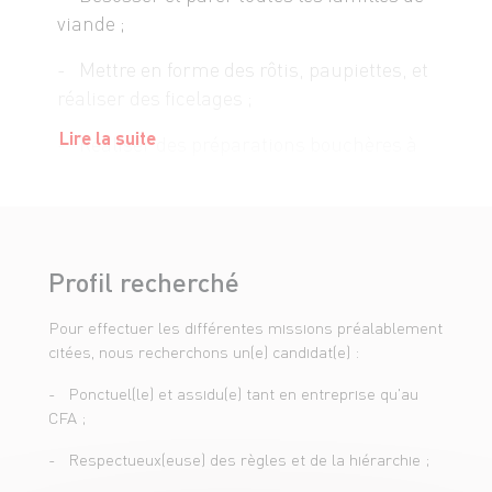
viande ;
- Mettre en forme des rôtis, paupiettes, et
réaliser des ficelages ;
Lire la suite
- Réaliser des préparations bouchères à
partir de fiches techniques ;
- Participer à la rotation des produits ;
- Réaliser des ventes ;
Profil recherché
- Mettre en valeur la viande (présentation
Pour effectuer les différentes missions préalablement
rayon, décoration, vérification des
citées, nous recherchons un(e) candidat(e) :
étiquettes) ;
- Ponctuel(le) et assidu(e) tant en entreprise qu'au
- Affûter les couteaux ;
CFA ;
- Maîtriser les règles sanitaires : DLC,
- Respectueux(euse) des règles et de la hiérarchie ;
traçabilité, et en assurer le suivi ;