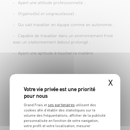
- Ayant une attitude professionnelle ;
- Maîtriser les règles d'hygiène et de
- Organisé(e) et soigneux(euse) ;
sécurité.
- Qui sait travailler en équipe comme en autonomie ;
- Capable de travailler dans un environnement froid
avec un stationnement debout prolongé ;
- Ayant une aptitude à toucher la matière.
Pour postuler en apprentissage, il faut avoir entre 16
X
ans révolus ou avoir terminé sa classe de 3ème, et
moins de 30 ans.
Concernant l'inscription au CFA, vous devrez faire les
ses partenaires
démarches d'inscription directement auprès du CFA.
Grand Frais et
utilisent des
cookies afin d’établir des statistiques sur le
volume des fréquentations, afficher de la publicité
Attention ! Certains CFA demandent des dossiers de
personnalisée en fonction de votre navigation,
pré-inscription ! Rapprochez-vous de ces derniers.
votre profil et votre localisation, mesurer