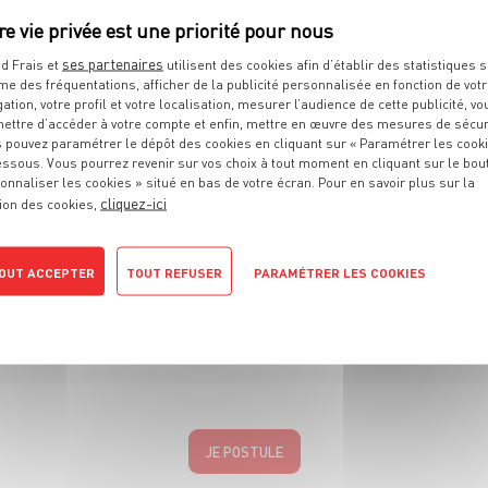
cher la matière.
ses partenaires
d Frais et
utilisent des cookies afin d’établir des statistiques s
me des fréquentations, afficher de la publicité personnalisée en fonction de vot
sage, il faut avoir entre 16 ans révolus ou avoir terminé sa classe 
gation, votre profil et votre localisation, mesurer l’audience de cette publicité, vo
ettre d’accéder à votre compte et enfin, mettre en œuvre des mesures de sécur
 pouvez paramétrer le dépôt des cookies en cliquant sur « Paramétrer les cook
u CFA, vous devrez faire les démarches d'inscription directement aup
essous. Vous pourrez revenir sur vos choix à tout moment en cliquant sur le bou
onnaliser les cookies » situé en bas de votre écran. Pour en savoir plus sur la
demandent des dossiers de pré-inscription ! Rapprochez-vous de ces 
cliquez-ici
ion des cookies,
e au sein de nos rayons pour découvrir notre univers.
OUT ACCEPTER
TOUT REFUSER
PARAMÉTRER LES COOKIES
tique de confidentialité
JE POSTULE