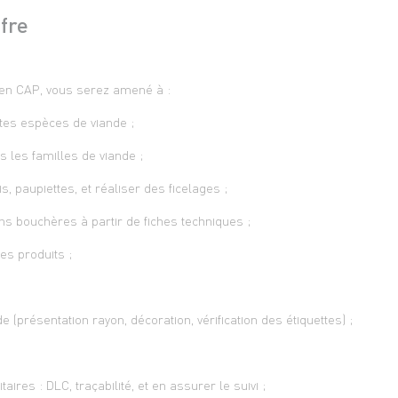
ffre
en CAP, vous serez amené à :
tes espèces de viande ;
 les familles de viande ;
, paupiettes, et réaliser des ficelages ;
s bouchères à partir de fiches techniques ;
des produits ;
e (présentation rayon, décoration, vérification des étiquettes) ;
aires : DLC, traçabilité, et en assurer le suivi ;