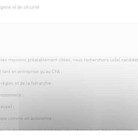
giène et de sécurité.
é
ntes missions préalablement citées, nous recherchons un(e) candidat(
) tant en entreprise qu'au CFA ;
ègles et de la hiérarchie ;
ssionnelle ;
euse) ;
équipe comme en autonomie ;
ans un environnement froid avec un stationnement debout prolongé ;