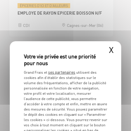
ÉPICERIES D'ICI ET D'AILLEURS
EMPLOYE DE RAYON EPICERIE BOISSON H/F
CDI
Cagnes-sur-Mer (06)
X
Limonest (69760)
BOUCHERIE
ses partenaires
Grand Frais et
utilisent des
BOUCHER H/F
cookies afin d’établir des statistiques sur le
volume des fréquentations, afficher de la publicité
personnalisée en fonction de votre navigation,
CDI
Limonest (69)
votre profil et votre localisation, mesurer
l’audience de cette publicité, vous permettre
d’accéder à votre compte et enfin, mettre en œuvre
des mesures de sécurité. Vous pouvez paramétrer
le dépôt des cookies en cliquant sur « Paramétrer
BOUCHERIE
les cookies » ci-dessous. Vous pourrez revenir sur
BOUCHER - H/F
vos choix à tout moment en cliquant sur le bouton
« personnaliser les cookies » situé en bas de