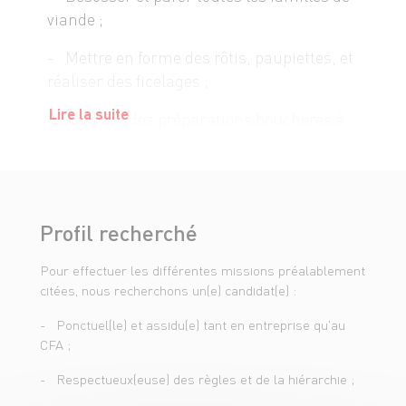
viande ;
- Mettre en forme des rôtis, paupiettes, et
réaliser des ficelages ;
Lire la suite
- Réaliser des préparations bouchères à
partir de fiches techniques ;
- Participer à la rotation des produits ;
- Réaliser des ventes ;
Profil recherché
- Mettre en valeur la viande (présentation
Pour effectuer les différentes missions préalablement
rayon, décoration, vérification des
citées, nous recherchons un(e) candidat(e) :
étiquettes) ;
- Ponctuel(le) et assidu(e) tant en entreprise qu'au
- Affûter les couteaux ;
CFA ;
- Maîtriser les règles sanitaires : DLC,
- Respectueux(euse) des règles et de la hiérarchie ;
traçabilité, et en assurer le suivi ;