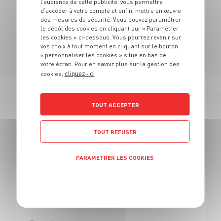
l’audience de cette publicité, vous permettre
N'hésitez pas à vous rendre au sein de nos rayons
d’accéder à votre compte et enfin, mettre en œuvre
pour découvrir notre univers.
des mesures de sécurité. Vous pouvez paramétrer
le dépôt des cookies en cliquant sur « Paramétrer
les cookies » ci-dessous. Vous pourrez revenir sur
vos choix à tout moment en cliquant sur le bouton
« personnaliser les cookies » situé en bas de
votre écran. Pour en savoir plus sur la gestion des
cliquez-ici
cookies,
TOUT ACCEPTER
167 OFFRES
TOUT REFUSER
EN BOUCHER
PARAMÉTRER LES COOKIES
Politique de confidentialité
BOUCHERIE
Boucher H/F