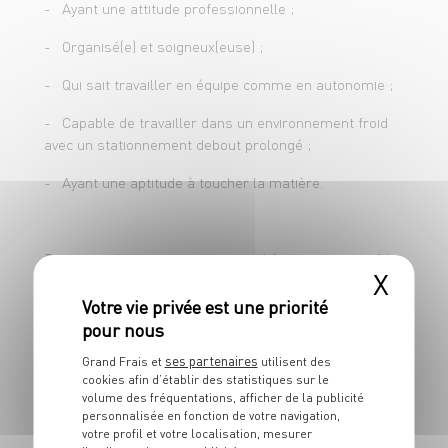
- Ayant une attitude professionnelle ;
- Maîtriser les règles d'hygiène et de
- Organisé(e) et soigneux(euse) ;
sécurité.
- Qui sait travailler en équipe comme en autonomie ;
- Capable de travailler dans un environnement froid
avec un stationnement debout prolongé ;
- Ayant une aptitude à toucher la matière.
Pour postuler en apprentissage, il faut avoir entre 16
X
ans révolus ou avoir terminé sa classe de 3ème, et
moins de 30 ans.
Concernant l'inscription au CFA, vous devrez faire les
ses partenaires
démarches d'inscription directement auprès du CFA.
Grand Frais et
utilisent des
cookies afin d’établir des statistiques sur le
volume des fréquentations, afficher de la publicité
Attention ! Certains CFA demandent des dossiers de
personnalisée en fonction de votre navigation,
pré-inscription ! Rapprochez-vous de ces derniers.
votre profil et votre localisation, mesurer