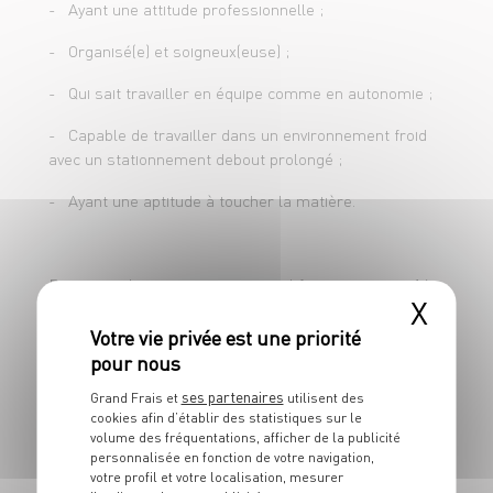
- Ayant une attitude professionnelle ;
- Maîtriser les règles d'hygiène et de
- Organisé(e) et soigneux(euse) ;
sécurité.
- Qui sait travailler en équipe comme en autonomie ;
- Capable de travailler dans un environnement froid
avec un stationnement debout prolongé ;
- Ayant une aptitude à toucher la matière.
Pour postuler en apprentissage, il faut avoir entre 16
X
ans révolus ou avoir terminé sa classe de 3ème, et
moins de 30 ans.
Concernant l'inscription au CFA, vous devrez faire les
ses partenaires
démarches d'inscription directement auprès du CFA.
Grand Frais et
utilisent des
cookies afin d’établir des statistiques sur le
volume des fréquentations, afficher de la publicité
Attention ! Certains CFA demandent des dossiers de
personnalisée en fonction de votre navigation,
pré-inscription ! Rapprochez-vous de ces derniers.
votre profil et votre localisation, mesurer