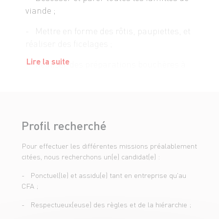
viande ;
- Mettre en forme des rôtis, paupiettes, et
réaliser des ficelages ;
Lire la suite
- Réaliser des préparations bouchères à
partir de fiches techniques ;
- Participer à la rotation des produits ;
- Réaliser des ventes ;
Profil recherché
- Mettre en valeur la viande (présentation
Pour effectuer les différentes missions préalablement
rayon, décoration, vérification des
citées, nous recherchons un(e) candidat(e) :
étiquettes) ;
- Ponctuel(le) et assidu(e) tant en entreprise qu'au
- Affûter les couteaux ;
CFA ;
- Maîtriser les règles sanitaires : DLC,
- Respectueux(euse) des règles et de la hiérarchie ;
traçabilité, et en assurer le suivi ;