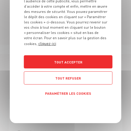
l’audience de cette publicité, vous permettre
N'hésitez pas à vous rendre au sein de nos rayons
d’accéder à votre compte et enfin, mettre en œuvre
pour découvrir notre univers.
des mesures de sécurité. Vous pouvez paramétrer
le dépôt des cookies en cliquant sur « Paramétrer
les cookies » ci-dessous. Vous pourrez revenir sur
vos choix à tout moment en cliquant sur le bouton
« personnaliser les cookies » situé en bas de
votre écran. Pour en savoir plus sur la gestion des
cliquez-ici
cookies,
TOUT ACCEPTER
167 OFFRES
TOUT REFUSER
EN BOUCHER
PARAMÉTRER LES COOKIES
Politique de confidentialité
BOUCHERIE
Boucher H/F