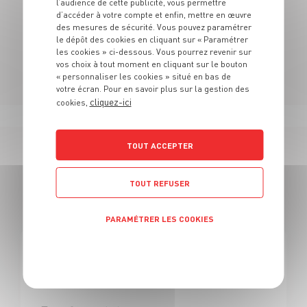
l’audience de cette publicité, vous permettre
N'hésitez pas à vous rendre au sein de nos rayons
d’accéder à votre compte et enfin, mettre en œuvre
pour découvrir notre univers.
des mesures de sécurité. Vous pouvez paramétrer
le dépôt des cookies en cliquant sur « Paramétrer
les cookies » ci-dessous. Vous pourrez revenir sur
vos choix à tout moment en cliquant sur le bouton
« personnaliser les cookies » situé en bas de
votre écran. Pour en savoir plus sur la gestion des
cliquez-ici
cookies,
TOUT ACCEPTER
167 OFFRES
TOUT REFUSER
EN BOUCHER
PARAMÉTRER LES COOKIES
Politique de confidentialité
BOUCHERIE
Boucher H/F