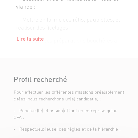
viande ;
- Mettre en forme des rôtis, paupiettes, et
réaliser des ficelages ;
Lire la suite
- Réaliser des préparations bouchères à
partir de fiches techniques ;
- Participer à la rotation des produits ;
- Réaliser des ventes ;
Profil recherché
- Mettre en valeur la viande (présentation
Pour effectuer les différentes missions préalablement
rayon, décoration, vérification des
citées, nous recherchons un(e) candidat(e) :
étiquettes) ;
- Ponctuel(le) et assidu(e) tant en entreprise qu'au
- Affûter les couteaux ;
CFA ;
- Maîtriser les règles sanitaires : DLC,
- Respectueux(euse) des règles et de la hiérarchie ;
traçabilité, et en assurer le suivi ;