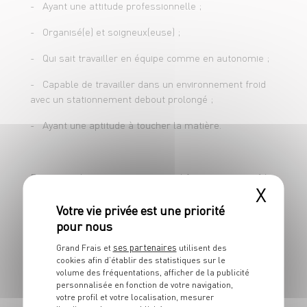
- Ayant une attitude professionnelle ;
- Maîtriser les règles d'hygiène et de
- Organisé(e) et soigneux(euse) ;
sécurité.
- Qui sait travailler en équipe comme en autonomie ;
- Capable de travailler dans un environnement froid
avec un stationnement debout prolongé ;
- Ayant une aptitude à toucher la matière.
Pour postuler en apprentissage, il faut avoir entre 16
X
ans révolus ou avoir terminé sa classe de 3ème, et
moins de 30 ans.
Concernant l'inscription au CFA, vous devrez faire les
ses partenaires
démarches d'inscription directement auprès du CFA.
Grand Frais et
utilisent des
cookies afin d’établir des statistiques sur le
volume des fréquentations, afficher de la publicité
Attention ! Certains CFA demandent des dossiers de
personnalisée en fonction de votre navigation,
pré-inscription ! Rapprochez-vous de ces derniers.
votre profil et votre localisation, mesurer