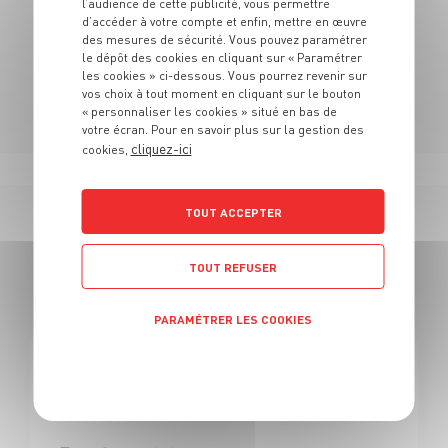
l’audience de cette publicité, vous permettre
N'hésitez pas à vous rendre au sein de nos rayons
d’accéder à votre compte et enfin, mettre en œuvre
pour découvrir notre univers.
des mesures de sécurité. Vous pouvez paramétrer
le dépôt des cookies en cliquant sur « Paramétrer
les cookies » ci-dessous. Vous pourrez revenir sur
vos choix à tout moment en cliquant sur le bouton
« personnaliser les cookies » situé en bas de
votre écran. Pour en savoir plus sur la gestion des
cliquez-ici
cookies,
TOUT ACCEPTER
167 OFFRES
TOUT REFUSER
EN BOUCHER
PARAMÉTRER LES COOKIES
Politique de confidentialité
BOUCHERIE
Boucher H/F