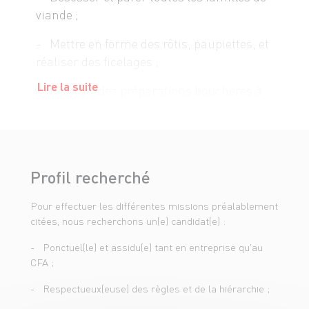
viande ;
- Mettre en forme des rôtis, paupiettes, et
réaliser des ficelages ;
Lire la suite
- Réaliser des préparations bouchères à
partir de fiches techniques ;
- Participer à la rotation des produits ;
- Réaliser des ventes ;
Profil recherché
- Mettre en valeur la viande (présentation
Pour effectuer les différentes missions préalablement
rayon, décoration, vérification des
citées, nous recherchons un(e) candidat(e) :
étiquettes) ;
- Ponctuel(le) et assidu(e) tant en entreprise qu'au
- Affûter les couteaux ;
CFA ;
- Maîtriser les règles sanitaires : DLC,
- Respectueux(euse) des règles et de la hiérarchie ;
traçabilité, et en assurer le suivi ;