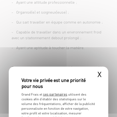
- Ayant une attitude professionnelle ;
- Maîtriser les règles d'hygiène et de
- Organisé(e) et soigneux(euse) ;
sécurité.
- Qui sait travailler en équipe comme en autonomie ;
- Capable de travailler dans un environnement froid
avec un stationnement debout prolongé ;
- Ayant une aptitude à toucher la matière.
Pour postuler en apprentissage, il faut avoir entre 16
X
ans révolus ou avoir terminé sa classe de 3ème, et
moins de 30 ans.
Concernant l'inscription au CFA, vous devrez faire les
ses partenaires
démarches d'inscription directement auprès du CFA.
Grand Frais et
utilisent des
cookies afin d’établir des statistiques sur le
volume des fréquentations, afficher de la publicité
Attention ! Certains CFA demandent des dossiers de
personnalisée en fonction de votre navigation,
pré-inscription ! Rapprochez-vous de ces derniers.
votre profil et votre localisation, mesurer