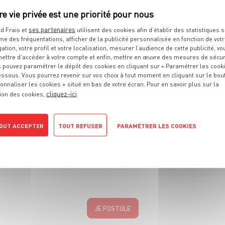
cher la matière.
ses partenaires
d Frais et
utilisent des cookies afin d’établir des statistiques s
me des fréquentations, afficher de la publicité personnalisée en fonction de vot
sage, il faut avoir entre 16 ans révolus ou avoir terminé sa classe 
gation, votre profil et votre localisation, mesurer l’audience de cette publicité, vo
ettre d’accéder à votre compte et enfin, mettre en œuvre des mesures de sécur
 pouvez paramétrer le dépôt des cookies en cliquant sur « Paramétrer les cook
u CFA, vous devrez faire les démarches d'inscription directement aup
essous. Vous pourrez revenir sur vos choix à tout moment en cliquant sur le bou
onnaliser les cookies » situé en bas de votre écran. Pour en savoir plus sur la
demandent des dossiers de pré-inscription ! Rapprochez-vous de ces 
cliquez-ici
ion des cookies,
e au sein de nos rayons pour découvrir notre univers.
OUT ACCEPTER
TOUT REFUSER
PARAMÉTRER LES COOKIES
tique de confidentialité
JE POSTULE