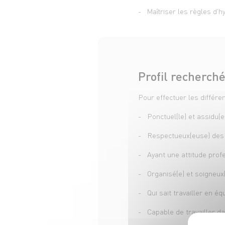
- Maîtriser les règles d'hy
Profil recherch
Pour effectuer les différe
- Ponctuel(le) et assidu(e
- Respectueux(euse) des r
- Ayant une attitude profe
- Organisé(e) et soigneux(
- Qui sait travailler en 
- Capable de travailler d