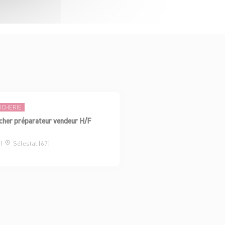
UCHERIE
her préparateur vendeur H/F
I
Sélestat (67)