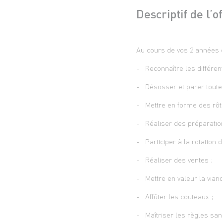
Descriptif de l’o
Au cours de vos 2 années 
- Reconnaître les différen
- Désosser et parer toutes
- Mettre en forme des rôtis
- Réaliser des préparation
- Participer à la rotation 
- Réaliser des ventes ;
- Mettre en valeur la viand
- Affûter les couteaux ;
- Maîtriser les règles sanit