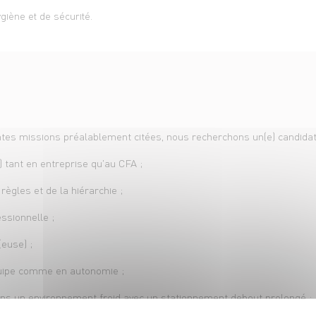
giène et de sécurité.
é
ntes missions préalablement citées, nous recherchons un(e) candidat(
) tant en entreprise qu'au CFA ;
ègles et de la hiérarchie ;
ssionnelle ;
euse) ;
équipe comme en autonomie ;
ans un environnement froid avec un stationnement debout prolongé ;