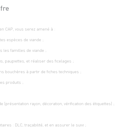
ffre
en CAP, vous serez amené à :
tes espèces de viande ;
 les familles de viande ;
, paupiettes, et réaliser des ficelages ;
s bouchères à partir de fiches techniques ;
des produits ;
e (présentation rayon, décoration, vérification des étiquettes) ;
aires : DLC, traçabilité, et en assurer le suivi ;