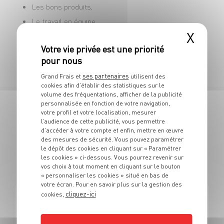
Les bons produits,
Le travail en équipe.
X
Vous vous reconnaissez dans cette offre ?
Postulez et rejoignez une entreprise offrant de
belles perspectives d’évolution !
ses partenaires
Grand Frais et
utilisent des
cookies afin d’établir des statistiques sur le
volume des fréquentations, afficher de la publicité
personnalisée en fonction de votre navigation,
votre profil et votre localisation, mesurer
7 OFFRES
l’audience de cette publicité, vous permettre
d’accéder à votre compte et enfin, mettre en œuvre
EN RESPONSABLE DE RAYON
des mesures de sécurité. Vous pouvez paramétrer
le dépôt des cookies en cliquant sur « Paramétrer
les cookies » ci-dessous. Vous pourrez revenir sur
CRÉMERIE
vos choix à tout moment en cliquant sur le bouton
« personnaliser les cookies » situé en bas de
votre écran. Pour en savoir plus sur la gestion des
cliquez-ici
cookies,
FROMAGERIE
Responsable de rayon crèmerie Grand frais (H/F)