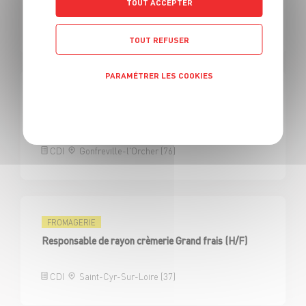
TOUT ACCEPTER
CDI
Groslay (95)
TOUT REFUSER
PARAMÉTRER LES COOKIES
FROMAGERIE
Politique de confidentialité
Responsable de rayon crèmerie Grand frais (H/F)
CDI
Gonfreville-l'Orcher (76)
FROMAGERIE
Responsable de rayon crèmerie Grand frais (H/F)
CDI
Saint-Cyr-Sur-Loire (37)