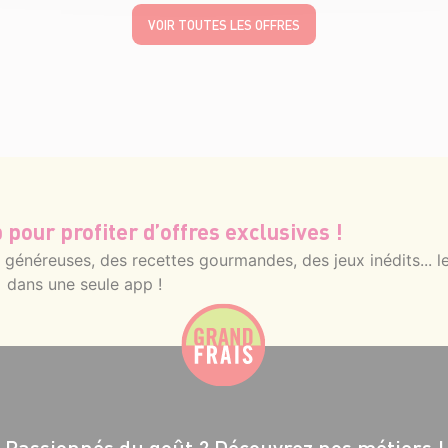
VOIR TOUTES LES OFFRES
 pour profiter d’offres exclusives !
énéreuses, des recettes gourmandes, des jeux inédits... le
dans une seule app !
Passionnés du goût ?
Découvrez nos métiers !