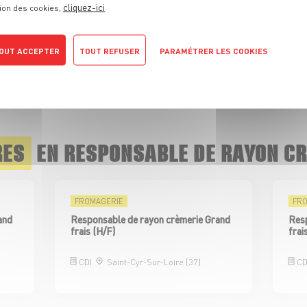
cliquez-ici
ion des cookies,
JE POSTULE
OUT ACCEPTER
TOUT REFUSER
PARAMÉTRER LES COOKIES
tique de confidentialité
RES
EN RESPONSABLE DE RAYON C
FROMAGERIE
FR
and
Responsable de rayon crèmerie Grand
Resp
frais (H/F)
frai
CDI
Saint-Cyr-Sur-Loire (37)
CD