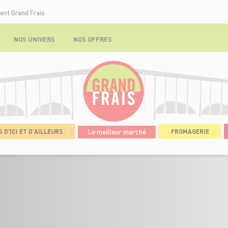
ent Grand Frais.
NOS UNIVERS
NOS OFFRES
 D'ICI ET D'AILLEURS
Le meilleur marché
FROMAGERIE
E DE RAYON CRÉMERIE
>
DÉTAILS DE L'OFFRE