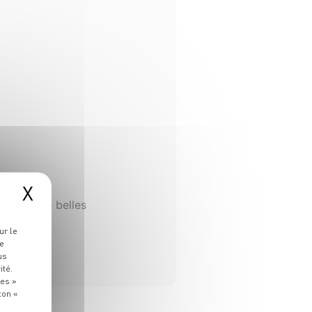
X
offrant de belles
ur le
re
us
ité.
ies »
ton «