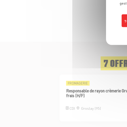
gest
T
Poli
7 OFF
FROMAGERIE
Responsable de rayon crèmerie Gr
frais (H/F)
CDI
Groslay (95)