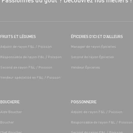
FRUITS ET LÉGUMES
ÉPICERIES D’ICI ET D’AILLEURS
Adjoint de rayon F&L / Poisson
Manager de rayon Épiceries
Responsable de rayon F&L / Poisson
Second de rayon Épiceries
Second de rayon F&L / Poisson
Vendeur Épiceries
Vendeur spécialisé en F&L / Poisson
BOUCHERIE
POISSONNERIE
Aide Boucher
Adjoint de rayon F&L / Poisson
Boucher
Responsable de rayon F&L / Poisson
Chef Boucher
Second de rayon F&L / Poisson