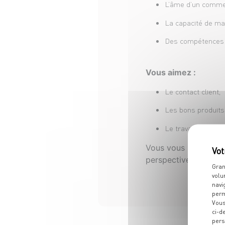
L’âme d’un comme
La capacité de man
Des compétences e
Vous aimez :
Le contact client,
Les bons produits
Le travail en équip
Vous vous reconnaiss
perspectives d’évolut
Gran
volu
navi
perm
Vous
ci-d
pers