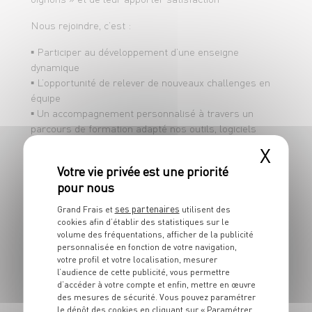
concept Grand Frais
Nous rejoindre, c’est :
▪ Garantir la maintenance préventive et
curative du magasin en lien avec les
▪ Participer au développement d’une enseigne
prestataires
dynamique
▪ L’opportunité de relever de nouveaux challenges en
équipe
▪ Un accompagnement personnalisé à travers un
parcours de formation adapté nos outils, logiciels
internes et procédures
X
▪ Un poste de cadre à pourvoir en CDI pour nos
rejoindre au plus vite !
▪ Un salaire brut mensuel de 3052.92€ + une prime
sur objectifs + une prime de fin d’année + 10
ses partenaires
Grand Frais et
utilisent des
RTT/année pleine
cookies afin d’établir des statistiques sur le
volume des fréquentations, afficher de la publicité
N’hésitez plus, pimentez votre carrière et venez
personnalisée en fonction de votre navigation,
votre profil et votre localisation, mesurer
prendre part vous aussi à la team : J'peux pas j'ai
l’audience de cette publicité, vous permettre
grand frais !
d’accéder à votre compte et enfin, mettre en œuvre
des mesures de sécurité. Vous pouvez paramétrer
le dépôt des cookies en cliquant sur « Paramétrer