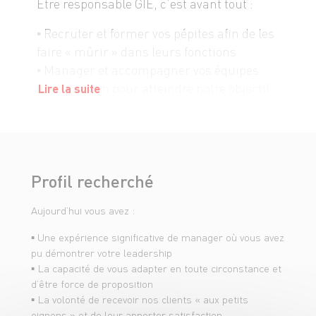
Être responsable GIE, c’est avant tout :
▪ Recruter et former vos pépites afin de les
faire « mûrir » dans leurs fonctions
▪ Manager et accompagner vos équipes
avec passion pour atteindre notre objectif :
Lire la suite
la satisfaction client
▪ Piloter la masse salariale, la
fréquentation clients et réaliser les
plannings de la ligne de caisse
Profil recherché
▪ Organiser la gestion administrative du
personnel de caisse
Aujourd’hui vous avez :
▪ Veiller à une communication efficace avec
les commerçants de nos halles en votre
▪ Une expérience significative de manager où vous avez
qualité d’interlocuteur privilégié
pu démontrer votre leadership
▪ La capacité de vous adapter en toute circonstance et
▪ Être le garant de la sécurité des biens et
d’être force de proposition
des personnes, de la bonne gestion des flux
▪ La volonté de recevoir nos clients « aux petits
financiers, du respect des procédures et du
oignons » et de leur apporter satisfaction