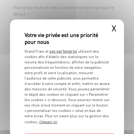
✅ Un treizième mois ( si date d’entrée
Rejoignez-nous et vivez une aventure pro qui vaut le
avant le 01/07 la première année )
détour !
✅ Une expérience enrichissante dans une
🎯 DESPI BOUCHERIE : Des produits d’exception. Une
X
équipe de choc. Des clients ravis.
entreprise dynamique et conviviale avec
possibilité d’évolution dans l’entreprise
ses partenaires
Grand Frais et
utilisent des
cookies afin d’établir des statistiques sur le
volume des fréquentations, afficher de la publicité
🔪 Votre mission :
personnalisée en fonction de votre navigation,
votre profil et votre localisation, mesurer
👉 Travailler des viandes de qualité : coupe,
l’audience de cette publicité, vous permettre
d’accéder à votre compte et enfin, mettre en œuvre
23 OFFRES
ficelage, élaboration de préparations
des mesures de sécurité. Vous pouvez paramétrer
bouchères...
le dépôt des cookies en cliquant sur « Paramétrer
EN VENDEUR BOUCHERIE
les cookies » ci-dessous. Vous pourrez revenir sur
vos choix à tout moment en cliquant sur le bouton
👉 Effectuer le conditionnement des
« personnaliser les cookies » situé en bas de
viandes
votre écran. Pour en savoir plus sur la gestion des
cliquez-ici
cookies,
BOUCHERIE
👉 Mettre en valeur les produits et assurer
CAP EQUIPIER POLYVALENT DU COMMERCE H/F