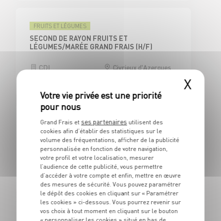
FRUITS ET LÉGUMES
SECOND DE RAYON FRUITS ET
LÉGUMES/MARÉE GRAND FRAIS (H/F)
CDI
Civrieux d'Azergues
(69)
X
ses partenaires
Grand Frais et
utilisent des
CAISSE
cookies afin d’établir des statistiques sur le
CAISSIER CENTRAL / ADJOINT
volume des fréquentations, afficher de la publicité
RESPONSABLE DE CAISSE - H/F
personnalisée en fonction de votre navigation,
votre profil et votre localisation, mesurer
CDI
Civrieux d'Azergues
l’audience de cette publicité, vous permettre
(69)
d’accéder à votre compte et enfin, mettre en œuvre
des mesures de sécurité. Vous pouvez paramétrer
le dépôt des cookies en cliquant sur « Paramétrer
les cookies » ci-dessous. Vous pourrez revenir sur
vos choix à tout moment en cliquant sur le bouton
BOUCHERIE
« personnaliser les cookies » situé en bas de