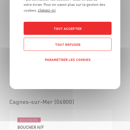
votre écran. Pour en savoir plus sur la gestion des
BOUCHER - H/F
cliquez-ici
cookies,
CDI
Civrieux d'Azergues
(69)
TOUT ACCEPTER
TOUT REFUSER
BOUCHERIE
VENDEUR BOUCHERIE - H/F
PARAMÉTRER LES COOKIES
CDI
Civrieux d'Azergues
Politique de confidentialité
(69)
Cagnes-sur-Mer (06800)
BOUCHERIE
BOUCHER H/F