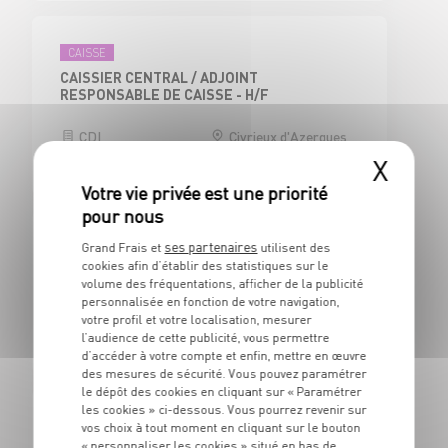
CAISSE
CAISSIER CENTRAL / ADJOINT
RESPONSABLE DE CAISSE - H/F
CDI
Civrieux d'Azergues
(69)
X
ses partenaires
Grand Frais et
utilisent des
BOUCHERIE
cookies afin d’établir des statistiques sur le
BOUCHER - H/F
volume des fréquentations, afficher de la publicité
personnalisée en fonction de votre navigation,
CDI
Civrieux d'Azergues
votre profil et votre localisation, mesurer
(69)
l’audience de cette publicité, vous permettre
d’accéder à votre compte et enfin, mettre en œuvre
des mesures de sécurité. Vous pouvez paramétrer
le dépôt des cookies en cliquant sur « Paramétrer
les cookies » ci-dessous. Vous pourrez revenir sur
BOUCHERIE
vos choix à tout moment en cliquant sur le bouton
« personnaliser les cookies » situé en bas de