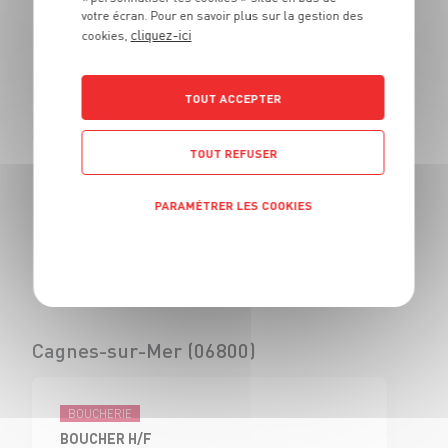
votre écran. Pour en savoir plus sur la gestion des
BOUCHER - H/F
cliquez-ici
cookies,
CDI
Civrieux d'Azergues
(69)
TOUT ACCEPTER
TOUT REFUSER
BOUCHERIE
VENDEUR BOUCHERIE - H/F
PARAMÉTRER LES COOKIES
CDI
Civrieux d'Azergues
Politique de confidentialité
(69)
Cagnes-sur-Mer (06800)
BOUCHERIE
BOUCHER H/F