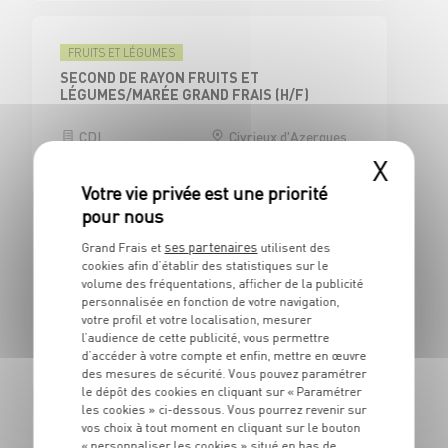
FRUITS ET LÉGUMES
SECOND DE RAYON FRUITS ET
LÉGUMES/MARÉE GRAND FRAIS (H/F)
CDI
Civrieux d'Azergues
(69)
X
ses partenaires
Grand Frais et
utilisent des
CAISSE
cookies afin d’établir des statistiques sur le
CAISSIER CENTRAL / ADJOINT
volume des fréquentations, afficher de la publicité
RESPONSABLE DE CAISSE - H/F
personnalisée en fonction de votre navigation,
votre profil et votre localisation, mesurer
CDI
Civrieux d'Azergues
l’audience de cette publicité, vous permettre
(69)
d’accéder à votre compte et enfin, mettre en œuvre
des mesures de sécurité. Vous pouvez paramétrer
le dépôt des cookies en cliquant sur « Paramétrer
les cookies » ci-dessous. Vous pourrez revenir sur
vos choix à tout moment en cliquant sur le bouton
BOUCHERIE
« personnaliser les cookies » situé en bas de