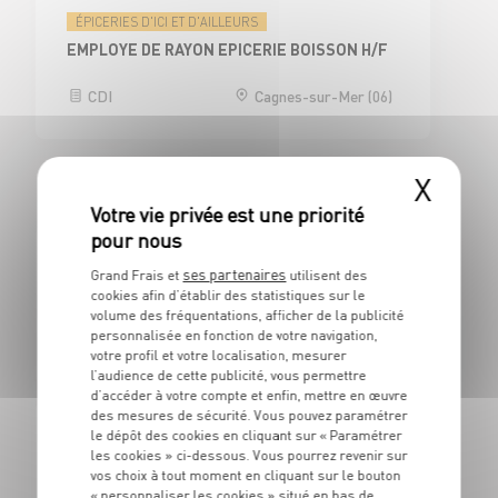
ÉPICERIES D'ICI ET D'AILLEURS
EMPLOYE DE RAYON EPICERIE BOISSON H/F
CDI
Cagnes-sur-Mer (06)
X
Limonest (69760)
BOUCHERIE
ses partenaires
Grand Frais et
utilisent des
BOUCHER H/F
cookies afin d’établir des statistiques sur le
volume des fréquentations, afficher de la publicité
personnalisée en fonction de votre navigation,
CDI
Limonest (69)
votre profil et votre localisation, mesurer
l’audience de cette publicité, vous permettre
d’accéder à votre compte et enfin, mettre en œuvre
des mesures de sécurité. Vous pouvez paramétrer
le dépôt des cookies en cliquant sur « Paramétrer
BOUCHERIE
les cookies » ci-dessous. Vous pourrez revenir sur
BOUCHER - H/F
vos choix à tout moment en cliquant sur le bouton
« personnaliser les cookies » situé en bas de