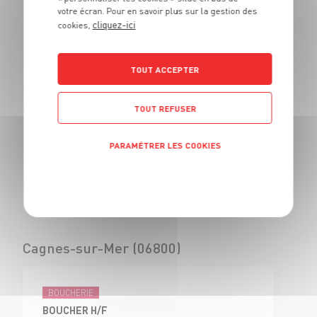
votre écran. Pour en savoir plus sur la gestion des
BOUCHER - H/F
cliquez-ici
cookies,
CDI
Civrieux d'Azergues
(69)
TOUT ACCEPTER
TOUT REFUSER
BOUCHERIE
VENDEUR BOUCHERIE - H/F
PARAMÉTRER LES COOKIES
CDI
Civrieux d'Azergues
Politique de confidentialité
(69)
Cagnes-sur-Mer (06800)
BOUCHERIE
BOUCHER H/F