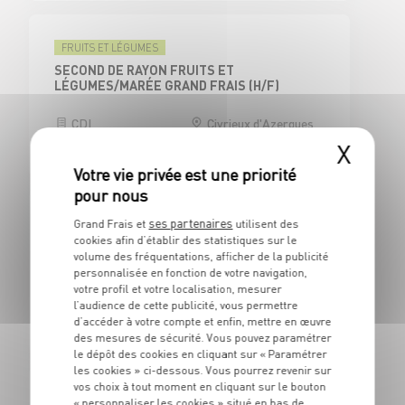
FRUITS ET LÉGUMES
SECOND DE RAYON FRUITS ET
LÉGUMES/MARÉE GRAND FRAIS (H/F)
CDI
Civrieux d'Azergues
(69)
X
ses partenaires
Grand Frais et
utilisent des
CAISSE
cookies afin d’établir des statistiques sur le
CAISSIER CENTRAL / ADJOINT
volume des fréquentations, afficher de la publicité
RESPONSABLE DE CAISSE - H/F
personnalisée en fonction de votre navigation,
votre profil et votre localisation, mesurer
CDI
Civrieux d'Azergues
l’audience de cette publicité, vous permettre
(69)
d’accéder à votre compte et enfin, mettre en œuvre
des mesures de sécurité. Vous pouvez paramétrer
le dépôt des cookies en cliquant sur « Paramétrer
les cookies » ci-dessous. Vous pourrez revenir sur
vos choix à tout moment en cliquant sur le bouton
BOUCHERIE
« personnaliser les cookies » situé en bas de