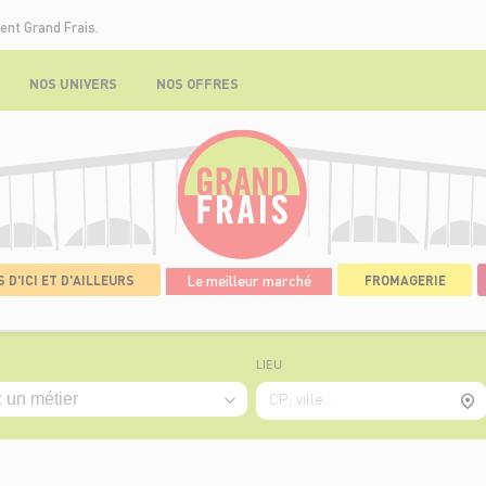
ent Grand Frais.
NOS UNIVERS
NOS OFFRES
 D'ICI ET D'AILLEURS
Le meilleur marché
FROMAGERIE
LIEU
CP, ville...