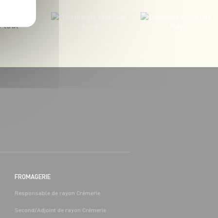
 tout
BOUCHERIE
BAC PRO COMMERCE/VENTE H/F -
H/F
 (65)
Alternance
Séméac (65)
FROMAGERIE
Responsable de rayon Crémerie
Second/Adjoint de rayon Crémerie