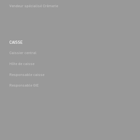
Vendeur spécialisé Crémerie
CAISSE
Caissier central
BOUCHERIE
Hôte de caisse
CAP EQUIPIER POLYVALENT DU
COMMERCE H/F - H/F
Responsable caisse
Denis-
Alternance
Saint-Denis-
(89)
Responsable GIE
Les-Sens (89)