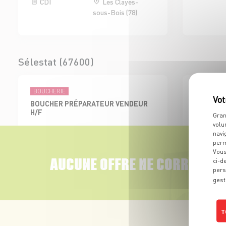
CDI
Les Clayes-
sous-Bois (78)
Sélestat (67600)
BOUCHERIE
ÉPICERIES 
BOUCHER PRÉPARATEUR VENDEUR
EMPLOYE
H/F
BOISSON 
Gran
volu
CDI
Sélestat (67)
CDI
navi
perm
Vous
AUCUNE OFFRE NE CORRESPON
ci-d
pers
gest
Colmar Sud (68000)
T
BOUCHERIE
ADJOINT AU RESPONSABLE