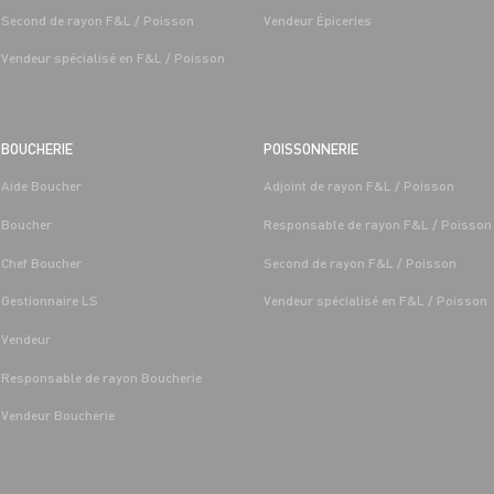
Second de rayon F&L / Poisson
Vendeur Épiceries
Vendeur spécialisé en F&L / Poisson
BOUCHERIE
POISSONNERIE
Aide Boucher
Adjoint de rayon F&L / Poisson
T LÉGUMES
BOUCHERIE
Boucher
Responsable de rayon F&L / Poisson
 FRUITS ET
CAP BOUCHER H/F - H/F
/MARÉE GRAND FRAIS
Chef Boucher
Second de rayon F&L / Poisson
Alternance
Saint-
Les-Sens 
Gestionnaire LS
Vendeur spécialisé en F&L / Poisson
Saint-Denis-
Les-Sens (89)
Vendeur
Responsable de rayon Boucherie
Vendeur Boucherie