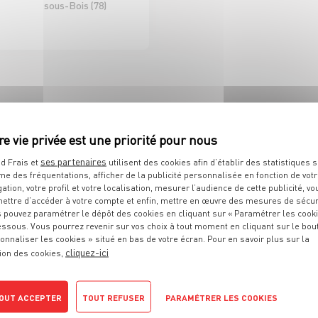
sous-Bois (78)
D'ICI ET D'AILLEURS
 DE RAYON EPICERIE
H/F CDI 35H
ses partenaires
d Frais et
utilisent des cookies afin d’établir des statistiques s
me des fréquentations, afficher de la publicité personnalisée en fonction de vot
Sélestat (67)
gation, votre profil et votre localisation, mesurer l’audience de cette publicité, vo
ettre d’accéder à votre compte et enfin, mettre en œuvre des mesures de sécur
 pouvez paramétrer le dépôt des cookies en cliquant sur « Paramétrer les cook
D À VOS ATTENTES ?
essous. Vous pourrez revenir sur vos choix à tout moment en cliquant sur le bou
onnaliser les cookies » situé en bas de votre écran. Pour en savoir plus sur la
cliquez-ici
ion des cookies,
OUT ACCEPTER
TOUT REFUSER
PARAMÉTRER LES COOKIES