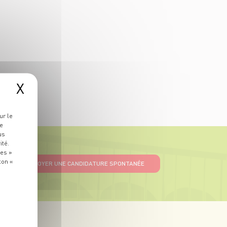
X
ur le
re
us
ité.
ies »
ton «
ENVOYER UNE CANDIDATURE SPONTANÉE