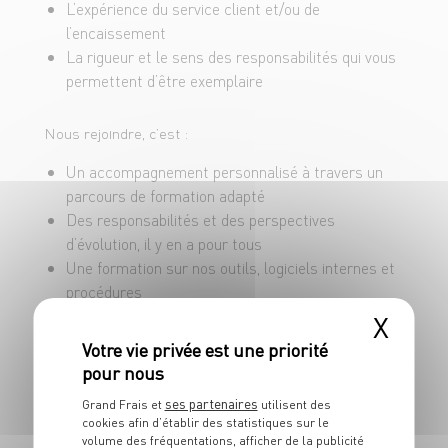
L’expérience du service client et/ou de
Interagir en équipe avec nos clients sur les
l’encaissement
produits et promotions du meilleur marché
La rigueur et le sens des responsabilités qui vous
Garantir que l’ensemble du magasin et ses
permettent d’être exemplaire
extérieurs soient aussi étincelants que nos
produits
Nous rejoindre, c’est :
Veiller au grain pour garantir la sécurité des biens
Un accompagnement personnalisé à travers un
et des personnes et le bon fonctionnement du
parcours de formation adapté
matériel commun
Des responsabilités et des perspectives
d’évolution, il y en a pour tous
Une formation sur nos outils, logiciels internes et
procédures
Un contrat 35h/semaine à pourvoir en CDI pour
X
nous rejoindre à comtper du 3 aout 2026 !
Un salaire brut mensuel de 2011.15 € + diverses
primes + une prime de fin d’année selon
ses partenaires
Grand Frais et
utilisent des
ancienneté
cookies afin d’établir des statistiques sur le
Promis, même si on en vend, on ne vous raconte pas
volume des fréquentations, afficher de la publicité