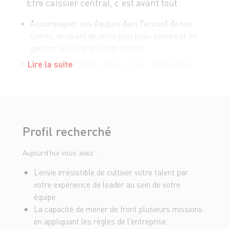
Être caissier central, c’est avant tout :
Accompagner nos équipes dans l’accueil de nos
clients, en usant de votre plus beau sourire et en
gardant la pêche en toute saison
Former nos équipes caisse sur la connaissance
Lire la suite
des produits, pour que Chayotte et Gombo n’aient
plus de secret pour elles
Suppléer votre Responsable de Caisse
ponctuellement
Profil recherché
Garantir la fluidité en caisse, en participant
régulièrement à l'encaissement de nos clients, et
Aujourd’hui vous avez :
en évitant les embouteillages !
L’envie irrésistible de cultiver votre talent par
Veiller à l’encaissement fiable de chacun de nos
votre expérience de leader au sein de votre
clients par nos hôtes de caisse, dans le respect
équipe
des procédures
La capacité de mener de front plusieurs missions
S’assurer de la fiabilité des flux financiers : c’est
en appliquant les règles de l'entreprise
vous qui gérez !