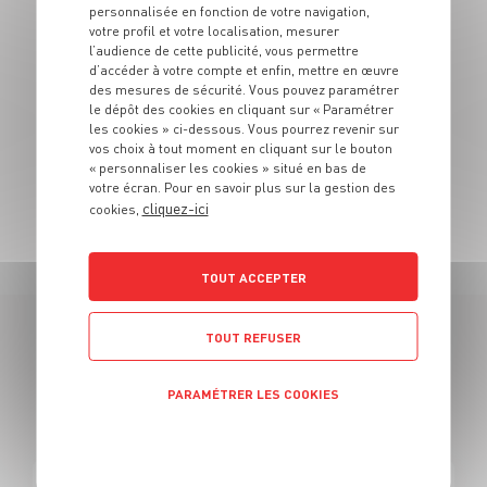
personnalisée en fonction de votre navigation,
des salades !
votre profil et votre localisation, mesurer
l’audience de cette publicité, vous permettre
N’hésitez plus, pimentez votre vie et venez prendre
d’accéder à votre compte et enfin, mettre en œuvre
part vous aussi à la team : J'peux pas j'ai grand frais !
des mesures de sécurité. Vous pouvez paramétrer
le dépôt des cookies en cliquant sur « Paramétrer
La diversité est une force, nous nous engageons à
les cookies » ci-dessous. Vous pourrez revenir sur
traiter toutes les candidatures sans prise en compte
vos choix à tout moment en cliquant sur le bouton
« personnaliser les cookies » situé en bas de
de critère de discrimination quelconque.
votre écran. Pour en savoir plus sur la gestion des
cliquez-ici
cookies,
TOUT ACCEPTER
TOUT REFUSER
55 OFFRES
PARAMÉTRER LES COOKIES
EN CAISSIER CENTRAL
Politique de confidentialité