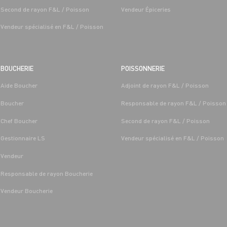
Second de rayon F&L / Poisson
Vendeur Épiceries
Vendeur spécialisé en F&L / Poisson
BOUCHERIE
POISSONNERIE
Aide Boucher
Adjoint de rayon F&L / Poisson
T LÉGUMES
BOUCHERIE
Boucher
Responsable de rayon F&L / Poisson
 FRUITS ET
CAP BOUCHER H/F - H/F
/MARÉE GRAND FRAIS
Chef Boucher
Second de rayon F&L / Poisson
Alternance
Saint-
Les-Sens 
Gestionnaire LS
Vendeur spécialisé en F&L / Poisson
Saint-Denis-
Les-Sens (89)
Vendeur
Responsable de rayon Boucherie
Vendeur Boucherie