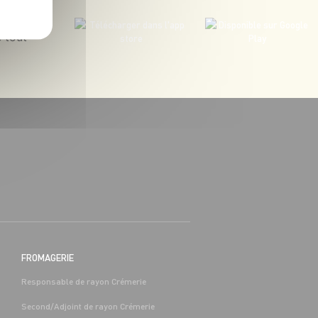
 tout
BOUCHERIE
BAC PRO COMMERCE/VENTE H/F -
H/F
 (65)
Alternance
Séméac (65)
FROMAGERIE
Responsable de rayon Crémerie
Second/Adjoint de rayon Crémerie