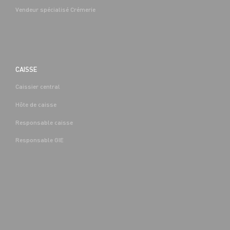
Vendeur spécialisé Crémerie
CAISSE
Caissier central
BOUCHERIE
Hôte de caisse
CAP EQUIPIER POLYVALENT DU
COMMERCE H/F - H/F
Responsable caisse
Denis-
Alternance
Saint-Denis-
(89)
Responsable GIE
Les-Sens (89)