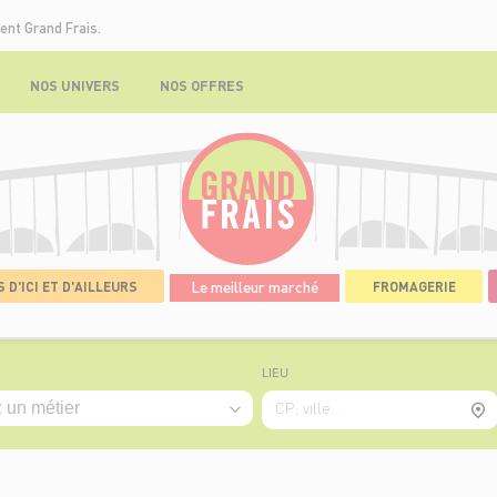
ent Grand Frais.
NOS UNIVERS
NOS OFFRES
 D'ICI ET D'AILLEURS
Le meilleur marché
FROMAGERIE
LIEU
CP, ville...