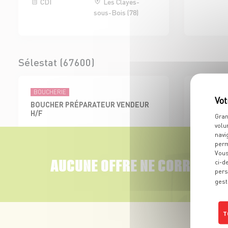
CDI
Les Clayes-
sous-Bois (78)
Sélestat (67600)
BOUCHERIE
ÉPICERIES 
BOUCHER PRÉPARATEUR VENDEUR
EMPLOYE
H/F
BOISSON 
Gran
volu
CDI
Sélestat (67)
CDI
navi
perm
Vous
AUCUNE OFFRE NE CORRESPON
ci-d
pers
gest
Colmar Sud (68000)
T
BOUCHERIE
ADJOINT AU RESPONSABLE