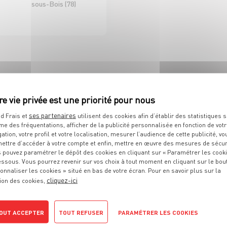
sous-Bois (78)
D'ICI ET D'AILLEURS
 DE RAYON EPICERIE
H/F CDI 35H
ses partenaires
d Frais et
utilisent des cookies afin d’établir des statistiques s
me des fréquentations, afficher de la publicité personnalisée en fonction de vot
Sélestat (67)
gation, votre profil et votre localisation, mesurer l’audience de cette publicité, vo
ettre d’accéder à votre compte et enfin, mettre en œuvre des mesures de sécur
 pouvez paramétrer le dépôt des cookies en cliquant sur « Paramétrer les cook
D À VOS ATTENTES ?
essous. Vous pourrez revenir sur vos choix à tout moment en cliquant sur le bou
onnaliser les cookies » situé en bas de votre écran. Pour en savoir plus sur la
cliquez-ici
ion des cookies,
OUT ACCEPTER
TOUT REFUSER
PARAMÉTRER LES COOKIES