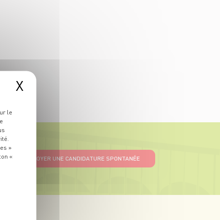
X
ur le
re
us
ité.
ies »
ton «
ENVOYER UNE CANDIDATURE SPONTANÉE