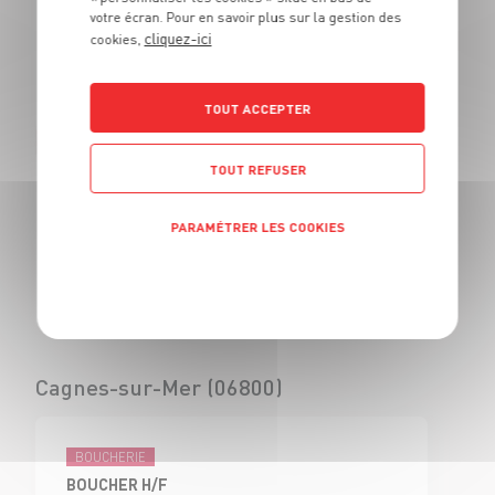
votre écran. Pour en savoir plus sur la gestion des
BOUCHER - H/F
cliquez-ici
cookies,
CDI
Civrieux d'Azergues
(69)
TOUT ACCEPTER
TOUT REFUSER
BOUCHERIE
VENDEUR BOUCHERIE - H/F
PARAMÉTRER LES COOKIES
CDI
Civrieux d'Azergues
Politique de confidentialité
(69)
Cagnes-sur-Mer (06800)
BOUCHERIE
BOUCHER H/F