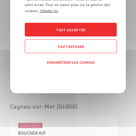
votre écran. Pour en savoir plus sur la gestion des
BOUCHER - H/F
cliquez-ici
cookies,
CDI
Civrieux d'Azergues
(69)
TOUT ACCEPTER
TOUT REFUSER
BOUCHERIE
VENDEUR BOUCHERIE - H/F
PARAMÉTRER LES COOKIES
CDI
Civrieux d'Azergues
Politique de confidentialité
(69)
Cagnes-sur-Mer (06800)
BOUCHERIE
BOUCHER H/F