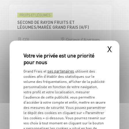
FRUITS ET LÉGUMES
SECOND DE RAYON FRUITS ET
LÉGUMES/MARÉE GRAND FRAIS (H/F)
CDI
Civrieux d'Azergues
(69)
X
ses partenaires
Grand Frais et
utilisent des
CAISSE
cookies afin d’établir des statistiques sur le
CAISSIER CENTRAL / ADJOINT
volume des fréquentations, afficher de la publicité
RESPONSABLE DE CAISSE - H/F
personnalisée en fonction de votre navigation,
votre profil et votre localisation, mesurer
CDI
Civrieux d'Azergues
l’audience de cette publicité, vous permettre
(69)
d’accéder à votre compte et enfin, mettre en œuvre
des mesures de sécurité. Vous pouvez paramétrer
le dépôt des cookies en cliquant sur « Paramétrer
les cookies » ci-dessous. Vous pourrez revenir sur
vos choix à tout moment en cliquant sur le bouton
BOUCHERIE
« personnaliser les cookies » situé en bas de